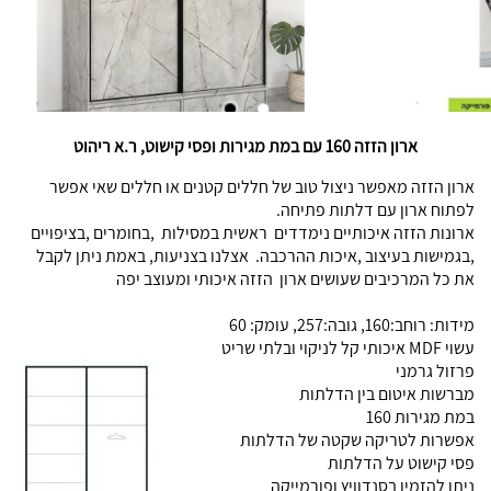
ארון הזזה 160 עם במת מגירות ופסי קישוט, ר.א ריהוט
ארון הזזה מאפשר ניצול טוב של חללים קטנים או חללים שאי אפשר
לפתוח ארון עם דלתות פתיחה.
ארונות הזזה איכותיים נימדדים ראשית במסילות ,בחומרים ,בציפויים
,בגמישות בעיצוב ,איכות ההרכבה. אצלנו בצניעות, באמת ניתן לקבל
את כל המרכיבים שעושים ארון הזזה איכותי ומעוצב יפה
מידות: רוחב:160, גובה:257, עומק: 60
עשוי MDF איכותי קל לניקוי ובלתי שריט
פרזול גרמני
מברשות איטום בין הדלתות
במת מגירות 160
אפשרות לטריקה שקטה של הדלתות
פסי קישוט על הדלתות
ניתן להזמין בסנדוויץ ופורמייקה