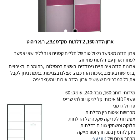
ארון הזזה 160, 2 דלתות מק"ט Z3Z, ר.א ריהוט
ארון הזזה מאפשר ניצול טוב של חללים קטנים או חללים שאי אפשר
לפתוח ארון עם דלתות פתיחה.
ארונות הזזה איכותיים נימדדים ראשית במסילות ,בחומרים ,בציפויים
,בגמישות בעיצוב ,איכות ההרכבה. אצלנו בצניעות, באמת ניתן לקבל
את כל המרכיבים שעושים ארון הזזה איכותי ומעוצב יפה
מידות: רוחב:160, גובה:240, עומק: 60
עשוי MDF איכותי קל לניקוי ובלתי שריט
פרזול גרמני
מברשות איטום בין הדלתות
אפשרות לטריקה שקטה של הדלתות
חלוקה ומשחקי גוונים בדלתות
ניתן להזמין בסנדוויץ ופורמייקה
מבחר עצום של
גווני עץ: