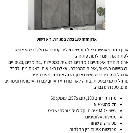
ארון הזזה 180 במת 2 מגירות, ר.א ריהוט
ארון הזזה מאפשר ניצול טוב של חללים קטנים או חללים שאי אפשר
לפתוח ארון עם דלתות פתיחה.
ארונות הזזה איכותיים נימדדים ראשית במסילות ,בחומרים ,בציפויים
,בגמישות בעיצוב ,איכות ההרכבה. אצלנו בצניעות, באמת ניתן לקבל
את כל המרכיבים שעושים ארון הזזה איכותי ומעוצב יפה.
פרזול גרמני באיכות גבוהה לאריכות חיי הארון, עבודה איכותית וגימורים
יפים. סטנדרט גבוה.
מידות: רוחב 180, גובה:257, עומק: 60
חלוקה90-90
עשוי MDF איכותי קל לניקוי ובלתי שריט
מסילות אלומיניום
פס קישוט שחור
מברשות איטום בין הדלתות