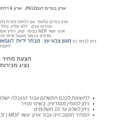
ארון בגדים דגםP612, ארון 6 דלתות , דלת זכוכית פרופיל אלומיניום זהב, ר.א ריהוט
ארון בגדים קלאסי עם דלתות זכוכית (ל
מגירות פנים , ללא תליה, כולל ק
ארון עשוי MDF בציפוי יצוק, רחיץ ועמיד בפני שריטות. (אפשרות לעומדים וצוקל עשויים סנדוויץ)
מדפים בגימור מעוגל וציפוי פני
מגוון צבעי עץ
מבחר ידיות
דוגמאו
ניתן לבחור בין
,
,
לתמחר 
הצעת מחיר בווטס-א
נציג מכירות ושירות: 
לתשומת לבכם התשלום עבור ההובלה ישולם 
ניתן להזמין מסנדוויץ, בשינוי מחיר
ניתן לשלם עד 10 תשלומים
המחיר הנקוב הינו עבור ארון עשוי MDF ( זכוכית קבוצה א) , ללא הובלה והרכבה