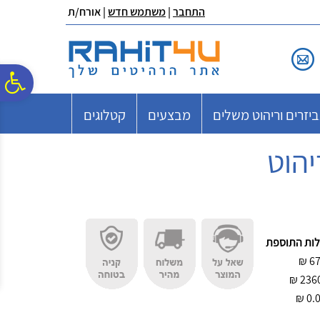
לתפריט
לתוכן
לתפריט
התחבר
|
משתמש חדש
| אורח/ת
אתר
המרכזי
נגישות
פ
יזרים וריהוט משלים
מבצעים
קטלוגים
סר
נג
ות התוספת
₪
6
₪
₪
0.