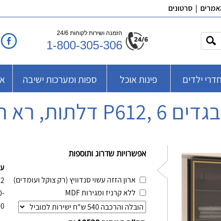
אמרים
|
סרטונים
הזמנה ושירות לקוחות 24/6
1-800-305-306
דרי ילדים
פינות אוכל
ספות ומערכות ישיבה
אב
P612 דלתות, רא ריהוט
אפשרויות שדרוג ותוספות
על
ארון הזזה עשוי סנדוויץ (רק צוקל ועומדים)
72
ללא קרניז ומגירות MDF
-2360
00