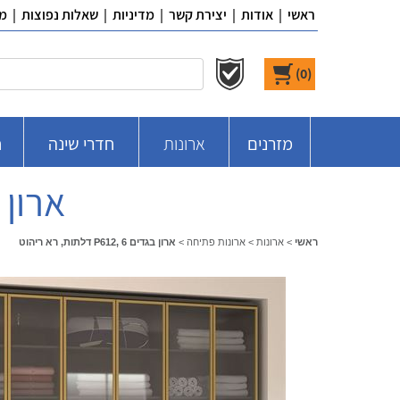
ראשי
|
אודות
|
יצירת קשר
|
מדיניות
|
שאלות נפוצות
|
מ
)
0
(
מזרנים
ארונות
חדרי שינה
ח
ארון בגדים , 6
ראשי
>
ארונות
>
ארונות פתיחה
>
ארון בגדים P612, 6 דלתות, רא ריהוט