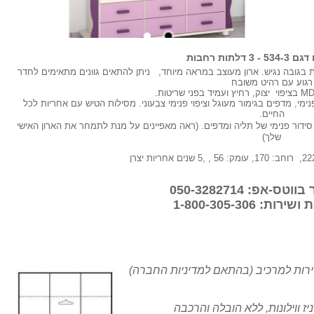
 דלתות רחבות
ות בגובה נגיש. ארון מעוצב במראה מיוחד, ניתן להתאים גוונים מתאימים לחדר
רגוע עם רהיט משובח
פנימי, מדפים בגימור מעוגל וציפוי פנימי צבעוני. מסילות הטיש עם אחריות לכל
החיים.
סידור פנימי של תליה ומדפים. (ראה מאפיינים על מנת לתמחר את הארון האישי
שלך)
-אפ: 050-3282714
ת: 1-800-305-306
רות למרכיב (בהתאם למדיניות החברה)