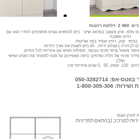
דלתות רחבות
 עץ מלא. ארון מעוצב במראה שיקי. ניתן להתאים גוונים מתאימים לחדר רגוע עם
רהיט משובח
ם לבחירה בקטלוג ידיות, לא ניתן לשנות את אורך הידיות
ימור מעוגל וציפוי פנימי צבעוני. מסילות הטיש עם אחריות לכל החיים.
ידור פנימי של תליה ומדפים. (ראה מאפיינים על מנת לתמחר את הארון האישי
שלך)
-אפ: 050-3282714
ת: 1-800-305-306
ות לארון עצמו
רות למרכיב (בהתאם למדיניות