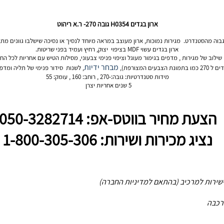
ארון בגדים H0354 גובה 270- ר.א ריהוט
 גבוה מהסטנדרט. מגירות נמוכות, ארון מעוצב במראה מיוחד לנסיך או נסיכה שישלבו גוונים מ
ארון בגדים עשוי MDF בציפוי יצוק, רחיץ ועמיד בפני שריטות.
שילוב של מגירות , מדפים בגימור מעוגל וציפוי פנימי צבעוני, מסילות הטיש עם אחריות לכל החי
מבחר ידיות
ים המצורפת),
, לשנות סידור פנימי של תליה ומדפ
מידות סטנדרטיות: גובה:-270 , רוחב: 160 , עומק: 55
5 שנים אחריות יצרן
הצעת מחיר בווטס-אפ: 050-3282714
נציג מכירות ושירות: 1-800-305-306
 ישירות למרכיב (בהתאם למדיניות החברה)