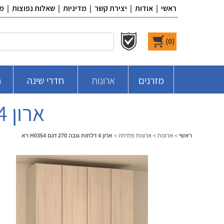
ראשי
|
אודות
|
יצירת קשר
|
מדיניות
|
שאלות נפוצות
|
מ
)
0
(
מזרנים
ארונות
חדרי שינה
ח
ארון 4 דלתות גובה 270 דגם H0354 רא
ראשי
>
ארונות
>
ארונות פתיחה
>
ארון 4 דלתות גובה 270 דגם H0354 רא