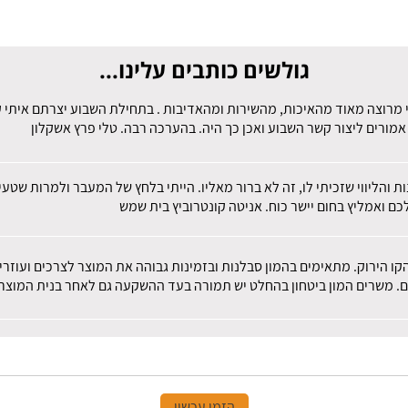
גולשים כותבים עלינו...
 מרוצה מאוד מהאיכות, מהשירות ומהאדיבות . בתחילת השבוע יצרתם איתי קש
מורים ליצור קשר השבוע ואכן כך היה. בהערכה רבה. טלי פרץ אשקלון
ות והליווי שזכיתי לו, זה לא ברור מאליו. הייתי בלחץ של המעבר ולמרות שט
ם ואמליץ בחום יישר כוח. אניטה קונטרוביץ בית שמש
הקו הירוק. מתאימים בהמון סבלנות ובזמינות גבוהה את המוצר לצרכים ועוז
ם. משרים המון ביטחון בהחלט יש תמורה בעד ההשקעה גם לאחר בנית המוצר.
הזמן עכשיו