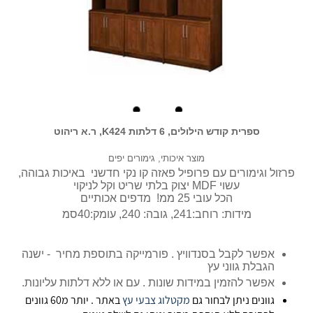
ספרית קודש הילולים, 6 דלתות K424, ר.א ריהוט
מוצר איכותי, גימורים יפים
פרזול וגימורים עם פרופיל פאזה קו נקי חדשני באיכות גבוהה,
עשוי MDF יצוק בלתי שריט וקל לניקוי
הכל עובי 25 ממ! מדפים אכותיים
מידות: רוחב:241, גובה: 240, עומק:40סמ
אפשר לקבל בסנדוויץ . פורמייקה בתוספת מחיר - ישנה
הגבלת גווני עץ
אפשר להזמין במידות שונות . עם או ללא דלתות עליונות.
גוונים ניתן לבחור גם
מקטלוג צבעי עץ
באתר . יותר מ60 גוונים