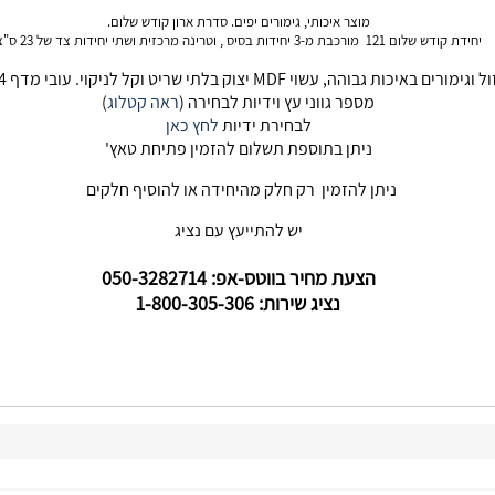
מוצר איכותי, גימורים יפים. סדרת ארון קודש שלום.
יחידת קודש שלום 121 מורכבת מ-3 יחידות בסיס , וטרינה מרכזית ושתי יחידות צד של 23 ס"צ
ימורים באיכות גבוהה, עשוי MDF יצוק בלתי שריט וקל לניקוי. עובי מדף 24מ"מ
מספר גווני עץ וידיות לבחירה (
ראה קטלוג
)
לבחירת ידיות
לחץ כאן
ניתן בתוספת תשלום להזמין פתיחת טאץ'
ניתן להזמין רק חלק מהיחידה או להוסיף חלקים
יש להתייעץ עם נציג
הצעת מחיר בווטס-אפ: 050-3282714
נציג שירות: 1-800-305-306