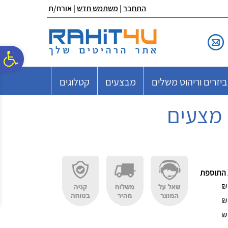
לתפריט
לתוכן
לתפריט
התחבר
|
משתמש חדש
| אורח/ת
אתר
המרכזי
נגישות
פ
יזרים וריהוט משלים
מבצעים
קטלוגים
סר
 מצעים
נג
 התוספת
₪
₪
₪