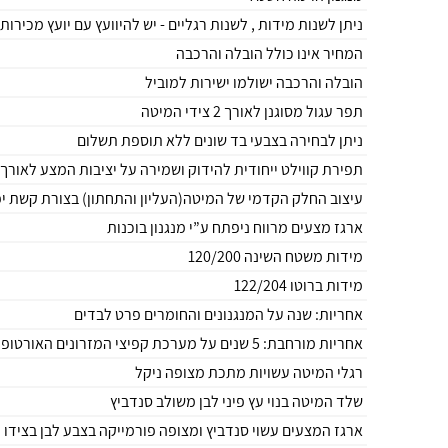
ניתן לשנות מידות , לשנות רגליים - יש להיוועץ עם יועץ מכירות
המחיר אינו כולל הובלה והרכבה
הובלה והרכבה ישולמו ישירות למוביל
תפר עגול מסוגנן לאורך 2 צידי המיטה
ניתן לבחירה בצבעי בד שונים ללא תוספת תשלום
תפירת קווילט ייחודית להידוק ושמירה על יציבות המצע לאורך 
עיצוב החלק הקדמי של המיטה(העליון והתחתון) בצורת קשת י
ארגז מצעים מרווח ניפתח ע”י מנגנון בוכנות
מידות משטח השינה 120/200
מידות ברוטו 122/204
אחריות: שנה על המנגנונים והחומרים פרט לבדים
אחריות מורחבת: 5 שנים על מערכת קפיצי המזרונים האורטופדיים
רגלי המיטה עשויות מתכת מצופה ניקל
שלד המיטה בנוי עץ פיני לבן משולב סנדביץ
ארגז המצעים עשוי סנדביץ ומצופה פורמייקה בצבע לבן בצידו 