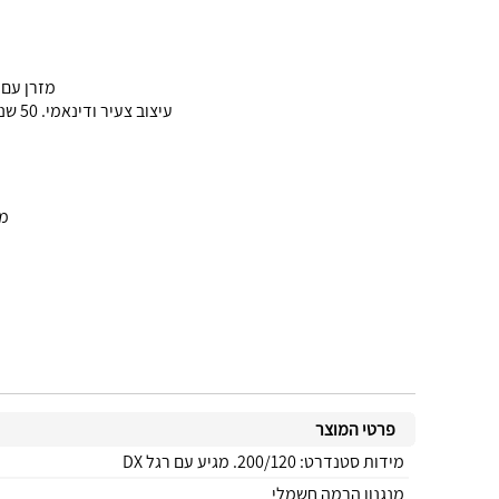
מזרן עם 
עיצוב צעיר ודינאמי. 50 שנות איכות ושרות לכל מי שרוצה איכות שינה לשנים רבות וידר זו הבחירה ,חברה עם גב ששומרת על הגב שלך
מש
פרטי המוצר
מידות סטנדרט: 200/120. מגיע עם רגל DX
מנגנון הרמה חשמלי