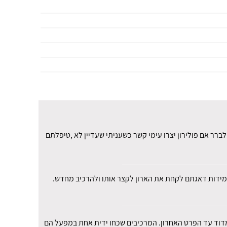
רר אם פולירון יצרו עימי קשר כשעניתי שעדיין לא ,טיפלתם
י במידות דאגתם לקחת את הארון לקצר אותו ולהרכיב מחדש.
למדוד עד הפרט האחרון. המרכיבים שכחו ידית אחת במפעל הם