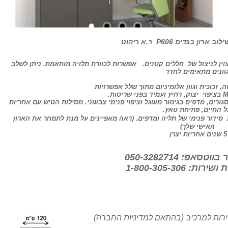
ון בגדים P606 ר.א ריהוט
צוין לניצול של חללים קטנים. אפשרות לכוורת תלויה מותאמת. ניתן לשלב
וונים מתאימים לחדר
, זכוכית וגוון אלומיניום מתוך שלל אפשרויות
גורים, מדפים בגימור מעוגל וציפוי פנימי צבעוני. מסילות הטיש עם אחריות
ל החיים, פתיחת טאץ.
 סידור פנימי של תליה ומדפים. (ראה מאפיינים על מנת לתמחר את הארון
האישי שלך)
5 שנים אחריות יצרן
סאפ: 050-3282714
ת: 1-800-305-306
רות למרכיב (בהתאם למדיניות החברה)