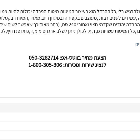
ג ולהרגיש בלי,כל ההבדל הוא בעיצוב המיטות מיטות הפרדה יכולות להיות צ
,עמידים לשנים רבות ,מעוצבים בקפידה ובמיגוון רחב מאוד ,המיוחד בקטלו
יהודית. הפרדה יהודית שחזית מיטה חצויה ואחורי שלם,הפרדה יהודית שקדמי
ל המיטות עשויות מ,ד,ף, לכולן ניתן לשלב ארגזים מ מ,ד,פ או סנדוויץ,לכול
ים
הצעת מחיר בווטס-אפ: 050-3282714
לנציג שירות ומכירות: 1-800-305-306