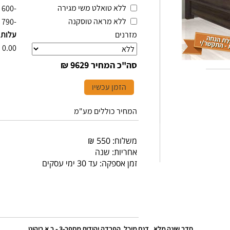
ללא טואלט משי מגירה
-600
ללא מראה טוסקנה
-790
מזרנים
עלות 
₪
0.00
סה"כ המחיר
9629 ₪
הזמן עכשיו
המחיר כוללים מע"מ
משלוח: 550 ₪
אחריות: שנה
זמן אספקה: עד 30 ימי עסקים
חדר שינה מלא , דגם מיכל, הפרדה יהודית מספר-3 - ר.א ריהוט