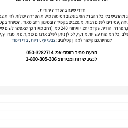
חדרי שינה בהפרדה יהודית .
וג ולהרגיש בלי,כל ההבדל הוא בעיצוב המיטות מיטות הפרדה יכולות להיות 
חה ,עמידים לשנים רבות ,מעוצבים בקפידה ובמיגוון רחב מאוד ,המיוחד בקט
יהודית. הפרדה יהודית שחזית מיטה חצויה ואחורי שלם,הפרדה יהודית שקד
,כל המיטות עשויות מ,ד,ף, לכולן ניתן לשלב ארגזים מ מ,ד,פ או סנדוויץ,לכ
לנוחיותכם קישור למגוון קטלוגים:
צבעי עץ
,
ידיות
,
בדי ריפוד
הצעת מחיר בווטס-אפ: 050-3282714
לנציג שירות ומכירות: 1-800-305-306