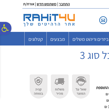
לתפריט
לתוכן
לתפריט
התחבר
|
משתמש חדש
| אורח/ת
אתר
המרכזי
נגישות
פ
יזרים וריהוט משלים
מבצעים
קטלוגים
סר
סוג 3
נג
התוספת
₪
₪