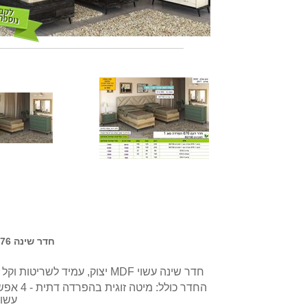
חדר שינה 676 הפרדה יהודית 1, רא ריהוטים
חדר שינה עשוי MDF יצוק, עמיד לשריטות וקל לניקוי. מסילות לברץ תוצרת הטיש מגרמניה. אחריות לכל החיים
החדר כו
עשוי