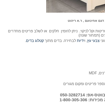
 דגם אחינועם , ר.א ריהוט
ה עשויה MDF יצוק, עמיד לשריטות וקל לניקוי. ניתן להזמין חלקים או לשלב פריטים מחדרים
ים (תמחור שונה)
וני
צבעי עץ
, ו
ידיות
לבחירה. בדים מתוך
קטלוג בדים
.
פר פריטים ומקום מגורים
פ: 050-3282714
 1-800-305-306