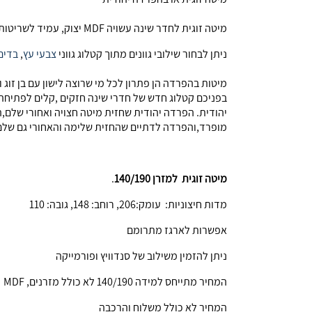
מיטה זוגית לחדר שינה עשויה MDF יצוק, עמיד לשריטות וקל לניקוי. ניתן להזמין חלקים או לשלב פריטים מחדרים שונים (תמחור שונה)
ניתן לבחור שילובי גוונים מתוך קטלוג גווני
צבעי עץ
,
בדים
מיטות בהפרדה הן פתרון לכל מי שרוצה לישון עם בן זוג
בפניכם קטלוג חדש של חדרי שינה חזקים ,קלים לפתיחה 
מופרד,והפרדה לדתיים שהחזית שלימה והאחורי גם שלם ,כ
מיטה זוגית למזרן 140/190
.
מדות חיצוניות: עומק:206, רוחב: 148, גובה: 110
אפשרות לארגז מתרומם
ניתן להזמין משילוב של סנדוויץ ופורמייקה
המחיר מתייחס למידה 140/190 לא כולל מזרנים, MDF
המחיר לא כולל משלוח והרכבה