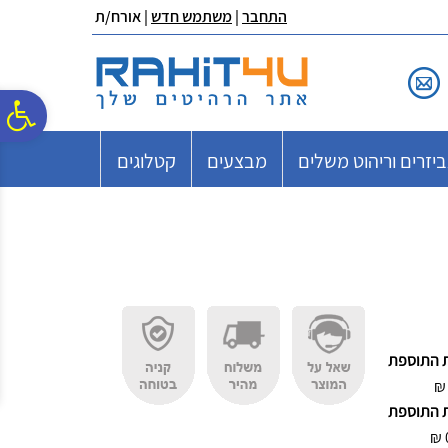
לתפריט
לתוכן
לתפריט
התחבר
|
משתמש חדש
| אורח/ת
אתר
המרכזי
נגישות
פ
יזרים וריהוט משלים
מבצעים
קטלוגים
סר
נג
 התוספת
₪
 התוספת
₪