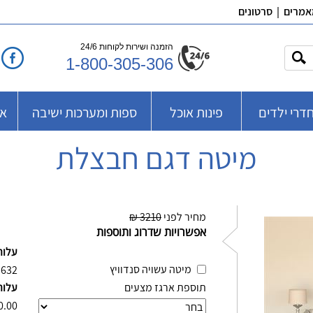
אמרים
|
סרטונים
הזמנה ושירות לקוחות 24/6
1-800-305-306
דרי ילדים
פינות אוכל
ספות ומערכות ישיבה
אב
מיטה דגם חבצלת
מחיר לפני
3210 ₪
אפשרויות שדרוג ותוספות
עלות
מיטה עשויה סנדוויץ
632
תוספת ארגז מצעים
עלות
0.00