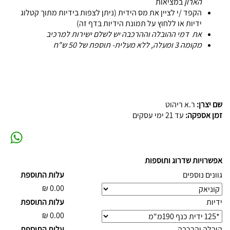
הארון
במציאות
הקפד /י לציין את מס הידית (ניתן לצפות בידיות מתוך קטלוג
ידיות או ללחוץ על תמונת הידיות בדף זה)
את דמי ההובלה וההרכבה יש לשלם ישירות למרכיב
מקומה 3 ומעלה, ללא מעלית- תוספת של 50 ש"ח
שם יצרן:
ר.א ריהוט
זמן אספקה:
עד 21 ימי עסקים
אפשרויות שדרוג ותוספות
גוונים נוספים
עלות התוספת
₪
0.00
ידיות
עלות התוספת
₪
0.00
הובלה והרכבה
עלות התוספת