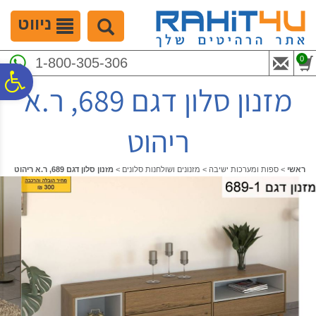
לתפריט
לתוכן
לתפריט
אתר
המרכזי
נגישות
ניווט
0
1-800-305-306
פ
מזנון סלון דגם 689, ר.א
סר
ריהוט
נג
ראשי
>
ספות ומערכות ישיבה
>
מזנונים ושולחנות סלונים
>
מזנון סלון דגם 689, ר.א ריהוט