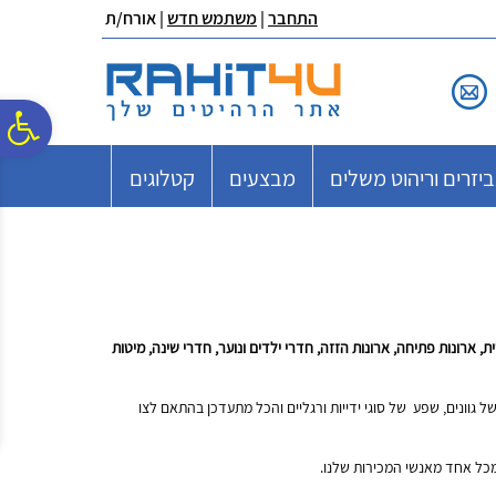
לתפריט
לתוכן
לתפריט
התחבר
|
משתמש חדש
| אורח/ת
אתר
המרכזי
נגישות
פ
יזרים וריהוט משלים
מבצעים
קטלוגים
סר
נג
ארונות פתיחה, ארונות הזזה, חדרי ילדים ונוער, חדרי שינה, מיטות
של גוונים, שפע של סוגי ידייות ורגליים והכל מתעדכן בהתאם לצו
 מכל אחד מאנשי המכירות שלנו.