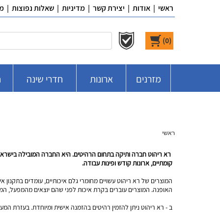
ראשי
|
אודות
|
יצירת קשר
|
מדיניות
|
שאלות נפוצות
|
מ
)
0
(
מזרנים
ארונות
חדרי שינה
ח
ראשי
רא ריהוט חברה ותיקה בתחום הרהיטים. היא החברה המובילה בישראל ליי
קומתיים, ארונות קודש ופינות עבודה.
המוצרים של רא ריהוט עשויים מחומרי גלם איכותיים, עומדים בתקנון איר
האופנה. המוצרים עוברים בקרת איכות לפני שהם יוצאים מהמפעל, המרכ
ב - רא ריהוט ניתן להזמין רהיטים בהזמנה אישית ומיוחדת. בעזרת ה