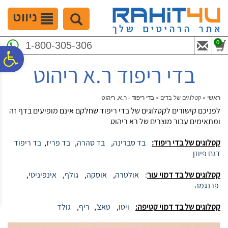
לתפריט
לתוכן
לתפריט
אתר
המרכזי
נגישות
ניווט
0
1-800-305-306
פ
בדי ריפוד ר.א ריהוט
סר
ראשי
>
קטלוגים של בדים
>
בדי ריפוד - ר.א. ריהוט
לפניכם קישורים לקטלוגים של בדי ריפוד שחלקם אינם מופיעים בדף זה
נג
ומתאימים עבור מוצרים של רא ריהוט
קטלוגים של בדי ריפוד:
בד סברינה
,
בד סהרה
,
בד פריז
,
בד ריפוד
דגם פיוזן
קטלוגים של בד דמוי עור
:
אולטרה
,
אוסקה
,
גולף
,
אינפיניטי
,
פרנגמה
קטלוגים של בד דמוי קטיפה:
ויטו
,
טאצ'
,
ריף
,
גולד