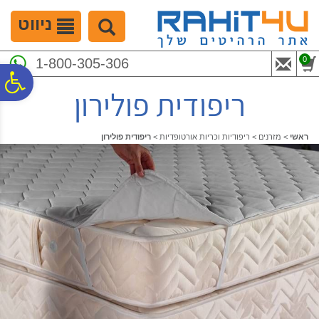
לתפריט
לתוכן
לתפריט
אתר
המרכזי
נגישות
ניווט
0
1-800-305-306
פ
ריפודית פולירון
סר
ראשי
>
מזרנים
>
ריפודיות וכריות אורטופדיות
>
ריפודית פולירון
נג