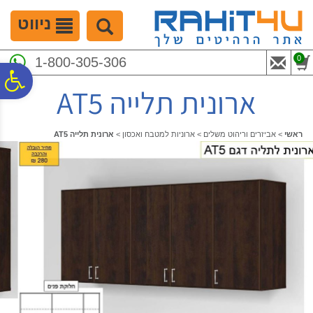
לתפריט
לתוכן
לתפריט
אתר
המרכזי
נגישות
ניווט
0
1-800-305-306
פ
ארונית תלייה AT5
סר
ראשי
>
אביזרים וריהוט משלים
>
ארוניות למטבח ואכסון
>
ארונית תלייה AT5
נג