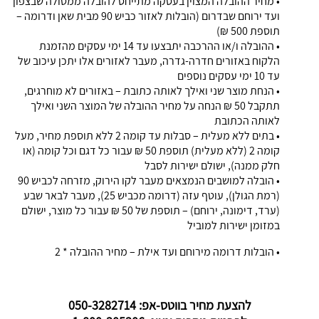
• מחיר ההובלה המצוין בעסקה מתייחס להובלה ממטולה שבצפון
ועד ירוחם שבדרום (הובלות לאזור כביש 90 מבית שאן ודרומה –
תוספת 500 ₪)
• ההובלה ו/או ההרכבה יתבצעו עד 14 ימי עסקים מהזמנת
הלקוח באזורים חדרה-גדרה, מעבר לאזורים אלו יתכן עיכוב של
עד 10 ימי עסקים נוספים
• הנחת מוצר שני ואילך לאותה כתובת – באזורים לא מוחרגים,
תתקבל 50 ₪ הנחה על מחיר ההובלה של המוצר השני ואילך
לאותה הכתובת
• בתים ללא מעלית – סבלות עד קומה 2 ללא תוספת מחיר, מעל
קומה 2 (ללא מעלית) תוספת 50 ₪ עבור כל דגם וכל קומה (או
חלק ממנה), ישולם ישירות לסבל
• הובלה למושבים הנמצאים מעבר לקו הירוק, מזרחה לכביש 90
(רמת הגולן), עוטף עזה (דרומה מכביש 25), מעבר לבאר שבע
(ערד, דימונה, ירוחם) – תוספת של 50 ₪ עבור כל מוצר, ישולם
במזומן ישירות למוביל
• הובלות דרומה מירוחם ועד אילת – מחיר ההובלה * 2
להצעת מחיר בווטס-אפ: 050-3282714