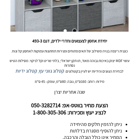
יחידת אחסון לצעצועים וחדרי ילדים, דגם 493-3
כוננית ריצפה בנויה משילוב של תאים פתוחים ומגירות תחתונות עמוקות לאחסון קל ונוח.
עשוי MDF יצוק באיכות גבוהה מאוד, תו תקן ישראלי, בלתי שריט וקל לניקוי. מסילות הטיש
נסתרות
קטלוג גווני עץ
קטלוג ידיות
לבחירת הגוונים והידיות יש לעיין בקטולוגים:
,
מידות: רוחב: 160ס"מ, גובה: 80ס"מ, עומק:: 45 ס"מ
שנה אחריות יצרן
הצעת מחיר בווטס-אפ: 050-3282714
לנציג יעוץ ומכירות: 1-800-305-306
ניתן להזמין חלקים מהיחידה
ניתן להוסיף מסגרת בדלתות
המחיר אינו כולל הובלה והרכבה.