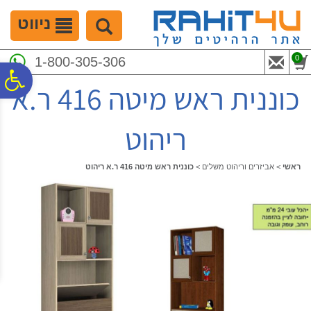
לתפריט
לתוכן
לתפריט
אתר
המרכזי
נגישות
ניווט
0
1-800-305-306
פ
כוננית ראש מיטה 416 ר.א
סר
ריהוט
נג
ראשי
>
אביזרים וריהוט משלים
>
כוננית ראש מיטה 416 ר.א ריהוט