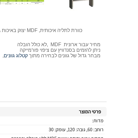
כוורת לתליה איכותית, MDF יצוק באיכות גבוהה, עמיד לשריטות, קל לניקוי. תו תקן ישראלי. פרזול גרמני משובח, אחריות יבואן לצירים ומסילות לכל החיים.
מחיר עבור ארונית MDF ,לא כולל הובלה
ניתן להזמים בסנדוויץ עם ציפוי פורמייקה
מבחר גדול של גוונים לבחירה מתוך
קטלוג גוונים
,
פרטי המוצר
מדות:
רוחב: 60, גובה: 120, עומק: 30