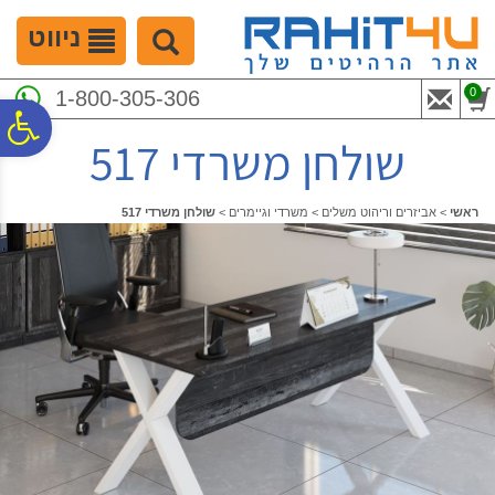
לתפריט
לתוכן
לתפריט
אתר
המרכזי
נגישות
ניווט
0
1-800-305-306
פ
שולחן משרדי 517
סר
ראשי
>
אביזרים וריהוט משלים
>
משרדי וגיימרים
>
שולחן משרדי 517
נג