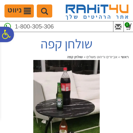
לתפריט
לתוכן
לתפריט
אתר
המרכזי
נגישות
ניווט
0
1-800-305-306
פ
שולחן קפה
סר
ראשי
>
אביזרים וריהוט משלים
>
שולחן קפה
נג