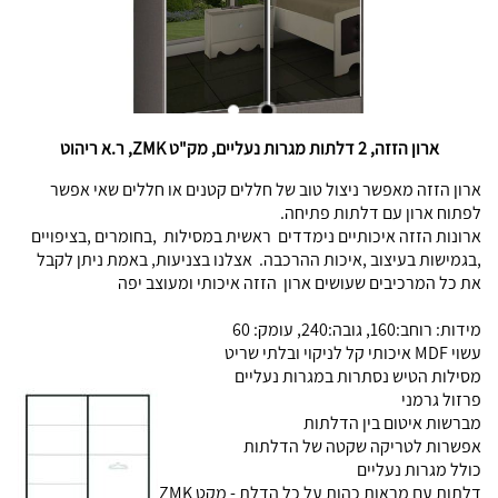
ארון הזזה, 2 דלתות מגרות נעליים, מק"ט ZMK, ר.א ריהוט
ארון הזזה מאפשר ניצול טוב של חללים קטנים או חללים שאי אפשר
לפתוח ארון עם דלתות פתיחה.
ארונות הזזה איכותיים נימדדים ראשית במסילות ,בחומרים ,בציפויים
,בגמישות בעיצוב ,איכות ההרכבה. אצלנו בצניעות, באמת ניתן לקבל
את כל המרכיבים שעושים ארון הזזה איכותי ומעוצב יפה
מידות: רוחב:160, גובה:240, עומק: 60
עשוי MDF איכותי קל לניקוי ובלתי שריט
מסילות הטיש נסתרות במגרות נעליים
פרזול גרמני
מברשות איטום בין הדלתות
אפשרות לטריקה שקטה של הדלתות
כולל מגרות נעליים
דלתות עם מראות כהות על כל הדלת - מקט ZMK