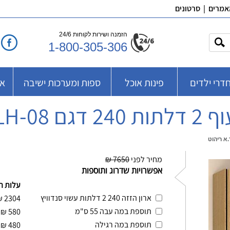
אמרים
|
סרטונים
הזמנה ושירות לקוחות 24/6
1-800-305-306
דרי ילדים
פינות אוכל
ספות ומערכות ישיבה
אב
ר.א ריהוט
מחיר לפני
7650 ₪
אפשרויות שדרוג ותוספות
עלות ה
ארון הזזה 240 2 דלתות עשוי סנדוויץ
₪
2304
תוספת במה עבה 55 ס"מ
₪
580
תוספת במה רגילה
₪
480