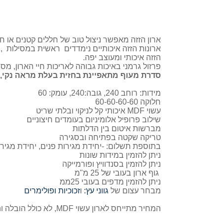
ארון הזזה מאפשר ניצול טוב של חללים קטנים או 
ארונות הזזה איכותיים נימדדים ראשית במסילות ,ב
הזזה איכותי ומעוצב יפה.
פרזול גרמני באיכות גבוהה לאריכות חיי הארון, מסי
סדרת מעוף מתאפיינת בחזית בעלת מראה נקי, ה
מידות: רוחב 240, גובה:240, עומק: 60
חלוקה 60-60-60-60
עשוי MDF איכותי קל לניקוי ובלתי שריט
שילוב פרופיל אלומיניום בעומדים חיצוניים
מברשות איטום בין הדלתות
טריקה שקטה בפתיחה ובסגירה
בתוספת תשלום: -יחידת מגירות פנים, יחידת מגיר
ניתן להזמין במידות שונות
ניתן להזמין בסנדוויץ ופורמייקה
גוף ארון בעובי של 25 מ"מ
ניתן להזמין מדפים בעובי 25ממ
מבחר עצום של
גווני עץ:
ו
זכוכיות ופולימרים
המחיר מתייחס לארון עשוי MDF, לא כולל הובלה והרכבה