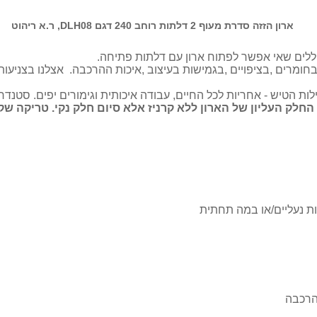
ארון הזזה סדרת מעוף 2 דלתות רוחב 240 דגם DLH08, ר.א ריהוט
חללים שאי אפשר לפתוח ארון עם דלתות פתיחה.
חומרים ,בציפויים ,בגמישות בעיצוב ,איכות ההרכבה. אצלנו בצניעו
לות הטיש - אחריות לכל החיים, עבודה איכותית וגימורים יפים. סטנדר
חלק העליון של הארון ללא קרניז אלא סיום חלק נקי. טריקה ש
ות נעליים/או במה תחתית