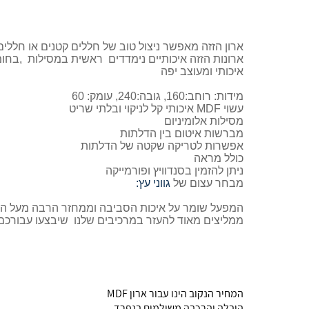
ארון הזזה מאפשר ניצול טוב של חללים קטנים או חללי
ארונות הזזה איכותיים נימדדים ראשית במסילות ,בחומ
איכותי ומעוצב יפה
מידות: רוחב:160, גובה:240, עומק: 60
עשוי MDF איכותי קל לניקוי ובלתי שריט
מסילות אלומיניום
מברשות איטום בין הדלתות
אפשרות לטריקה שקטה של הדלתות
כולל מראה
ניתן להזמין בסנדוויץ ופורמייקה
מבחר עצום של
גווני עץ:
המפעל שומר על איכות הסביבה וממחזר הרבה מעל הסט
ממליצים מאוד להעזר במרכיבים שלנו שיבצעו עבורכם
המחיר הנקוב הינו עבור ארון MDF
הובלה והרכבה משולמים בנפרד