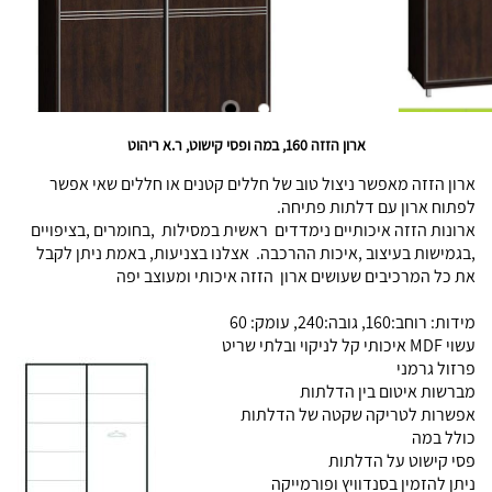
ארון הזזה 160, במה ופסי קישוט, ר.א ריהוט
ארון הזזה מאפשר ניצול טוב של חללים קטנים או חללים שאי אפשר
לפתוח ארון עם דלתות פתיחה.
ארונות הזזה איכותיים נימדדים ראשית במסילות ,בחומרים ,בציפויים
,בגמישות בעיצוב ,איכות ההרכבה. אצלנו בצניעות, באמת ניתן לקבל
את כל המרכיבים שעושים ארון הזזה איכותי ומעוצב יפה
מידות: רוחב:160, גובה:240, עומק: 60
עשוי MDF איכותי קל לניקוי ובלתי שריט
פרזול גרמני
מברשות איטום בין הדלתות
אפשרות לטריקה שקטה של הדלתות
כולל במה
פסי קישוט על הדלתות
ניתן להזמין בסנדוויץ ופורמייקה