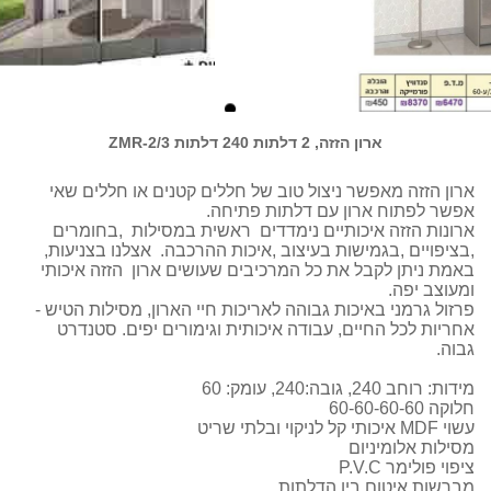
ארון הזזה, 2 דלתות 240 דלתות ZMR-2/3
ארון הזזה מאפשר ניצול טוב של חללים קטנים או חללים שאי
אפשר לפתוח ארון עם דלתות פתיחה.
ארונות הזזה איכותיים נימדדים ראשית במסילות ,בחומרים
,בציפויים ,בגמישות בעיצוב ,איכות ההרכבה. אצלנו בצניעות,
באמת ניתן לקבל את כל המרכיבים שעושים ארון הזזה איכותי
ומעוצב יפה.
פרזול גרמני באיכות גבוהה לאריכות חיי הארון, מסילות הטיש -
אחריות לכל החיים, עבודה איכותית וגימורים יפים. סטנדרט
גבוה.
מידות: רוחב 240, גובה:240, עומק: 60
חלוקה 60-60-60-60
עשוי MDF איכותי קל לניקוי ובלתי שריט
מסילות אלומיניום
ציפוי פולימר P.V.C
מברשות איטום בין הדלתות