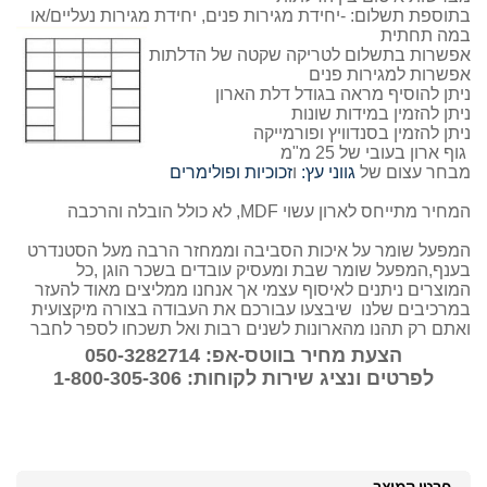
בתוספת תשלום: -יחידת מגירות פנים, יחידת מגירות נעליים/או
במה תחתית
אפשרות בתשלום לטריקה שקטה של הדלתות
אפשרות למגירות פנים
ניתן להוסיף מראה בגודל דלת הארון
ניתן להזמין במידות שונות
ניתן להזמין בסנדוויץ ופורמייקה
גוף ארון בעובי של 25 מ"מ
מבחר עצום של
גווני עץ:
ו
זכוכיות ופולימרים
המחיר מתייחס לארון עשוי MDF, לא כולל הובלה והרכבה
המפעל שומר על איכות הסביבה וממחזר הרבה מעל הסטנדרט
בענף,המפעל שומר שבת ומעסיק עובדים בשכר הוגן ,כל
המוצרים ניתנים לאיסוף עצמי אך אנחנו ממליצים מאוד להעזר
במרכיבים שלנו שיבצעו עבורכם את העבודה בצורה מיקצועית
ואתם רק תהנו מהארונות לשנים רבות ואל תשכחו לספר לחבר
הצעת מחיר בווטס-אפ: 050-3282714
לפרטים ונציג שירות לקוחות: 1-800-305-306