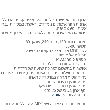
ארון הזזה מאפשר ניצול טוב של חללים קטנים או חללי
ארונות הזזה איכותיים נימדדים ראשית במסילות ,בחומ
איכותי ומעוצב יפה.
פרזול גרמני באיכות גבוהה לאריכות חיי הארון, מסילות 
מידות: רוחב 160, גובה:240, עומק: 60
חלוקה 80-80
עשוי MDF איכותי קל לניקוי ובלתי שריט
מסילות אלומיניום
ציפוי פולימר P.V.C
מברשות איטום בין הדלתות
אפשרות בתשלום לטריקה שקטה של הדלתות
בתוספת תשלום: -יחידת מגירות פנים, יחידת מגירות 
ניתן להוסיף מראה בגודל דלת הארון
ניתן להזמין במידות שונות
ניתן להזמין בסנדוויץ ופורמייקה
גוף ארון בעובי של 25 מ"מ
מבחר עצום של
גווני עץ:
המחיר מתייחס לארון עשוי MDF, לא כולל הובלה והרכבה