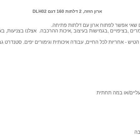
ארון הזזה, 2 דלתות 160 דגם DLH02
ם שאי אפשר לפתוח ארון עם דלתות פתיחה.
רים ,בציפויים ,בגמישות בעיצוב ,איכות ההרכבה. אצלנו בצניעות, ב
הטיש - אחריות לכל החיים, עבודה איכותית וגימורים יפים. סטנדרט גב
נעליים/או במה תחתית