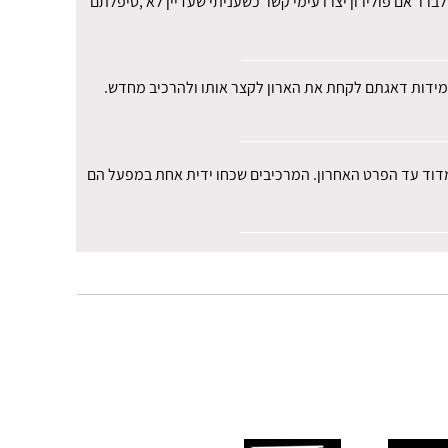
רר אם פולירון יצרו עימי קשר כשעניתי שעדיין לא ,טיפלתם
י במידות דאגתם לקחת את הארון לקצר אותו ולהרכיב מחדש.
למדוד עד הפרט האחרון. המרכיבים שכחו ידית אחת במפעל הם