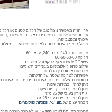
ארון הזזה מאפשר ניצול טוב של חללים קטנים או חללי
ארונות הזזה איכותיים נימדדים ראשית במסילות ,בחומ
איכותי ומעוצב יפה.
פרזול גרמני באיכות גבוהה לאריכות חיי הארון, מסילות 
מידות: רוחב 240, גובה:240, עומק: 60
חלוקה 60-60-60-60
עשוי MDF איכותי קל לניקוי ובלתי שריט
שילוב פרופיל אלומיניום בעומדים חיצוניים
מברשות איטום בין הדלתות
אפשרות לטריקה שקטה של הדלתות
בתוספת תשלום: -יחידת מגירות פנים, יחידת מגירות 
ניתן להזמין במידות שונות
ניתן להזמין בסנדוויץ ופורמייקה
גוף ארון בעובי של 25 מ"מ
ניתן להזמין מדפים בעובי 25ממ
מבחר עצום של
גווני עץ:
ו
זכוכיות ופולימרים
המחיר מתייחס לארון עשוי MDF, לא כולל הובלה והרכבה