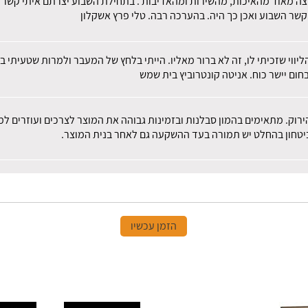
צה מאוד מהאיכות, מהשירות ומהאדיבות . בתחילת השבוע יצרתם איתי קשר לב
קשר השבוע ואכן כך היה. בהערכה רבה. טלי פרץ אשקלון
הליווי שזכיתי לו, זה לא ברור מאליו. הייתי בלחץ של המעבר ולמרות שטעית
חום יישר כוח. אניטה קונטרוביץ בית שמש
הירוק. מתאימים בהמון סבלנות ובזמינות גבוהה את המוצר לצרכים ועוזרים 
 ביטחון בהחלט יש תמורה בעד ההשקעה גם לאחר בנית המוצר.
הזמן עכשיו