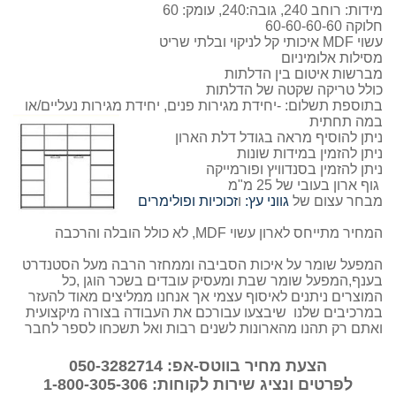
מידות: רוחב 240, גובה:240, עומק: 60
חלוקה 60-60-60-60
עשוי MDF איכותי קל לניקוי ובלתי שריט
מסילות אלומיניום
מברשות איטום בין הדלתות
כולל טריקה שקטה של הדלתות
בתוספת תשלום: -יחידת מגירות פנים, יחידת מגירות נעליים/או
במה תחתית
ניתן להוסיף מראה בגודל דלת הארון
ניתן להזמין במידות שונות
ניתן להזמין בסנדוויץ ופורמייקה
גוף ארון בעובי של 25 מ"מ
מבחר עצום של
גווני עץ:
ו
זכוכיות ופולימרים
המחיר מתייחס לארון עשוי MDF, לא כולל הובלה והרכבה
המפעל שומר על איכות הסביבה וממחזר הרבה מעל הסטנדרט
בענף,המפעל שומר שבת ומעסיק עובדים בשכר הוגן ,כל
המוצרים ניתנים לאיסוף עצמי אך אנחנו ממליצים מאוד להעזר
במרכיבים שלנו שיבצעו עבורכם את העבודה בצורה מיקצועית
ואתם רק תהנו מהארונות לשנים רבות ואל תשכחו לספר לחבר
הצעת מחיר בווטס-אפ: 050-3282714
לפרטים ונציג שירות לקוחות: 1-800-305-306