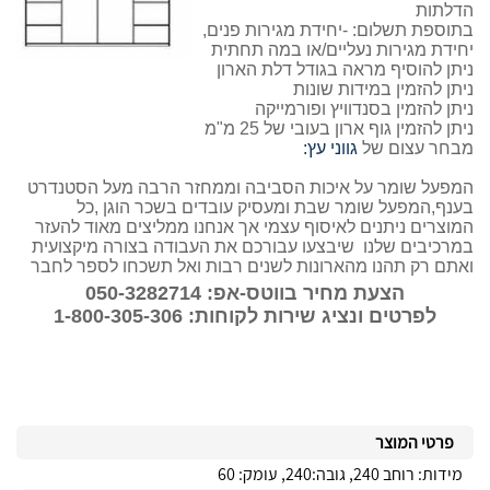
הדלתות
בתוספת תשלום: -יחידת מגירות פנים,
יחידת מגירות נעליים/או במה תחתית
ניתן להוסיף מראה בגודל דלת הארון
ניתן להזמין במידות שונות
ניתן להזמין בסנדוויץ ופורמייקה
ניתן להזמין גוף ארון בעובי של 25 מ"מ
מבחר עצום של
גווני עץ:
המפעל שומר על איכות הסביבה וממחזר הרבה מעל הסטנדרט
בענף,המפעל שומר שבת ומעסיק עובדים בשכר הוגן ,כל
המוצרים ניתנים לאיסוף עצמי אך אנחנו ממליצים מאוד להעזר
במרכיבים שלנו שיבצעו עבורכם את העבודה בצורה מיקצועית
ואתם רק תהנו מהארונות לשנים רבות ואל תשכחו לספר לחבר
הצעת מחיר בווטס-אפ: 050-3282714
לפרטים ונציג שירות לקוחות: 1-800-305-306
פרטי המוצר
מידות: רוחב 240, גובה:240, עומק: 60