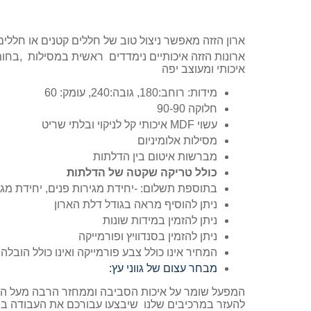
ארון הזזה מאפשר ניצול טוב של חללים קטנים או חללי
ארונות הזזה איכותיים נימדדים ראשית במסילות ,בחומ
איכותי ומעוצב יפה
מידות: רוחב:180, גובה:240, עומק: 60
חלוקה 90-90
עשוי MDF איכותי קל לניקוי ובלתי שריט
מסילות אלומיניום
מברשות איטום בין הדלתות
כולל טריקה שקטה של הדלתות
בתוספת תשלום: -יחידת מגירות פנים, יחידת מג
ניתן להוסיף מראה בגודל דלת הארון
ניתן להזמין במידות שונות
ניתן להזמין בסנדוויץ ופורמייקה
המחיר אינו כולל צבע פורמייקה ואינו כולל הובלה
מבחר עצום של גווני עץ:
המפעל שומר על איכות הסביבה וממחזר הרבה מעל הסט
להעזר במרכיבים שלנו שיבצעו עבורכם את העבודה בצ