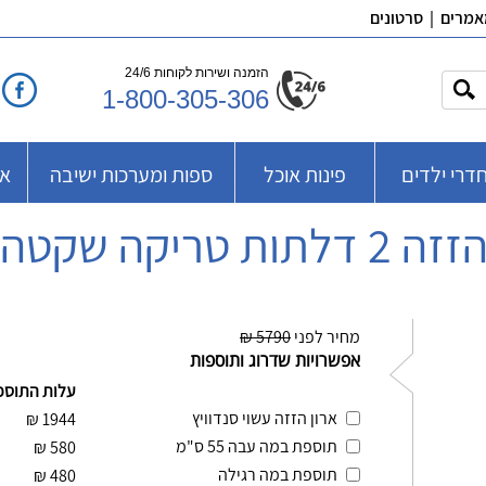
אמרים
|
סרטונים
הזמנה ושירות לקוחות 24/6
1-800-305-306
דרי ילדים
פינות אוכל
ספות ומערכות ישיבה
אב
ת טריקה שקטה, ר.א
מחיר לפני
5790 ₪
אפשרויות שדרוג ותוספות
עלות התוספ
ארון הזזה עשוי סנדוויץ
₪
1944
תוספת במה עבה 55 ס"מ
₪
580
תוספת במה רגילה
₪
480