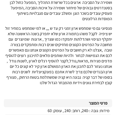
ושמירה על הסביבה ארוגים בכל שרשרת התהליך ,המפעל כחול לבן
בסטנדרטים גבוהים של מיחזור ושמירה על איכות הסביבה ,המיפעל
מעסיק עובדים בשכר הוגן ומשלב עובדים עם מגבלויות בשיתוף
המוסדות הרלונטים
מנסיוני גם מי שמחפש ארון זמני רק עד ש ,,, או למי שמחפש במחיר זול
יש ציפיה לקבל משהו בתמורה ארון שלא יתפרק בשנה הראשונה שלא
יתקלף הציפוי ושהדלתות יתפקדו כמו שצריך , ארונות שמיוצרים עם
מחשבה על הפרטים הקטנים מחזיקים שנים רבות ומתפקדים בצורה
טובה ,אצלנו לא רק חושבים על הפרטים הקטנים אנחנו גם מאפשרים
לכם את הגמישות לבחור ולהיות שותפים מלאים לתיכנון רוצים להוסיף
מדפים מגירות ,מראות,גודל,לקצר להוסיף רגלים לארון ,לשנות גודל ,
אנחנו נעזור לכם לתכנן את הארון המושלם ארון קיר לא קונים כל יום
ארון הבגדים שלכם צריך לשרת אתכם בפונקציונליות לשנים רבות
בסופו של דבר קניה נבונה היא קניה שמשתלמת בטווח הרחוק , מצורף
קובץ לבחירת גוונים וידיות מהמבחר הגדול שלנו
פרטי המוצר
מידות: גובה :-240, רוחב: 240 , עומק: 60