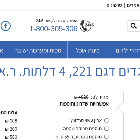
אמרים
|
סרטונים
הזמנה ושירות לקוחות 24/6
1-800-305-306
דרי ילדים
פינות אוכל
ספות ומערכות ישיבה
אב
22, 4 דלתות. ר.א ריהוט
מחיר לפני
4020 ₪
אפשרויות שדרוג ותוספות
עלות התו
ארון עשוי סנדוויץ
₪
608
תוספת טריקה שקטה
₪
200
תוספת במה עבה 55 ס"מ
₪
580