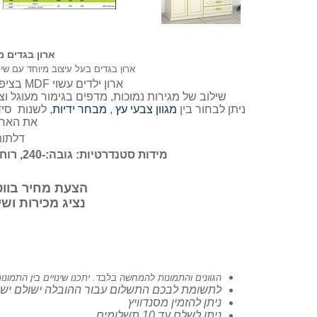
ארון בגדים מקט 221 - 
ארון בגדים בעל עיצוב מיוחד עם שיל
ארון ילדים עשוי MDF בציפוי יצוק, רחיץ ועמיד בפני שריטות.
שילוב של מגירות נמוכות, מדפים בגימור מעוגל וצי
ניתן לבחור בין
מגוון צבעי עץ
,
מבחר ידיות
, לשנות סי
את הארו
דלתות
מידות סטנדרטיות: גובה:-240, רוחב: 160 , עומק: 55 ,
הצעת מחיר בווטסאפ: 14
נציג מכירות ושירות: 5-306
הגוונים והתמונות להמחשה בלבד. יתכנו שינויים בין התמונ
לתשומת לבכם התשלום עבור ההובלה ישולם ישי
ניתן להזמין מסנדוויץ
ניתן לשלם עד 10 תשלומים