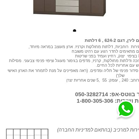
 דגם 624-2 , 6 דלתות
ירות רוחביות, דלתות מחולקות וקרניז. ארון מעוצב במראה מיוחד,
ים מתאימים לחדר רגוע עם רהיט משובח
ה ודלתות מחולקות, קרניז, מדפים בגימור מעוגל וציפוי פנימי צבעוני. מסילות
ש עם אחריות לכל החיים.
סידור פנימי של תליה ומדפים. (ראה מאפיינים על מנת לתמחר את הארון האישי
שלך)
-אפ: 050-3282714
ת: 1-800-305-306
רות למרכיב (בהתאם למדיניות החברה)