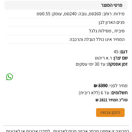
פרטי המוצר
מידות: רוחב: 160סמ, גובה: 240סמ, עומק: 0.55סמ
פנים הארון לבן
סיבית , מסילות גלגל
המחיר אינו כולל הובלה והרכבה
דגם:
45
שם יצרן:
ר.א ריהוט
זמן אספקה:
עד 30 ימי עסקים
מחיר לפני
:
3390 ₪
תשלומים
:
עד 6 (ללא ריבית)
סה"כ המחיר
2821 ₪
הזמן עכשיו
בקבוצה זו אספנו מבחר אבזור פנים לארונות , לחדרי ארונות או לארונות