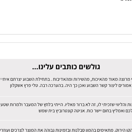
גולשים כותבים עלינו...
 מרוצה מאוד מהאיכות, מהשירות ומהאדיבות . בתחילת השבוע יצרתם איתי קש
מורים ליצור קשר השבוע ואכן כך היה. בהערכה רבה. טלי פרץ אשקלון
ות והליווי שזכיתי לו, זה לא ברור מאליו. הייתי בלחץ של המעבר ולמרות שט
ם ואמליץ בחום יישר כוח. אניטה קונטרוביץ בית שמש
הקו הירוק. מתאימים בהמון סבלנות ובזמינות גבוהה את המוצר לצרכים ועוז