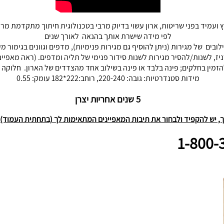
בל בסנדויץ ציפוי רחיץ ועמיד בפני שריטות, ארון עשוי בדיוק מרבי בטכנולוגית חיתוך מת
לפי מידה שישרת אותך בהנאה לאורך שנים
לובים של מגירות (ניתן להוסיף גם מגירות פנימיות), מדפים וגוונים בגימור מע
קרניז, לשנות/להסיר מגירות לשנות סידור פנימי של תליה ומדפים. (ראה מאפי
ין בחלקים; פינה בלבד או פינה בשילוב אחד מהצדדים של הארון. חלוקה פנימית: -2-40-80
מידות סטנדרטיות: גובה: 220-240, רוחב:222*182 עומק: 0.55
5 שנים אחריות יצרן
 יש להקפיד ולבחור את תיבות המאפיינים המתאימות לך (בתחתית העמוד) או