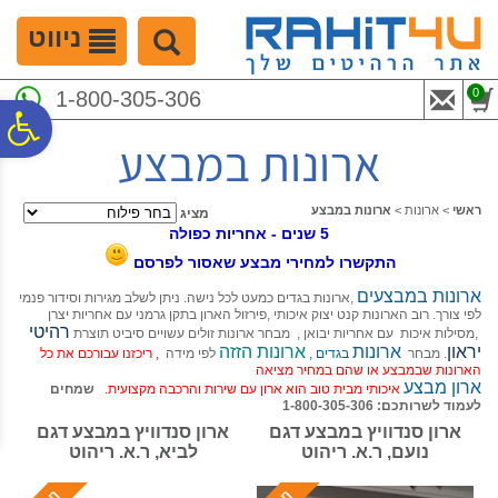
לתפריט
לתוכן
לתפריט
אתר
המרכזי
נגישות
ניווט
0
1-800-305-306
פ
ארונות במבצע
סר
ראשי
>
ארונות
>
ארונות במבצע
מציג
5 שנים - אחריות כפולה
נג
התקשרו למחירי מבצע שאסור לפרסם
ארונות במבצעים
,ארונות בגדים כמעט לכל נישה. ניתן לשלב מגירות וסידור פנמי
לפי צורך. רוב הארונות קנט יצוק איכותי ,פירזול הארון בתקן גרמני עם אחריות יצרן
רהיטי
,מסילות איכות עם אחריות יבואן , מבחר ארונות זולים עשויים סיביט תוצרת
יראון
ארונות
ארונות הזזה
. מבחר
בגדים ,
לפי מידה
, ריכזנו עבורכם את כל
הארונות שבמבצע או שהם במחיר מציאה
ארון מבצע
איכותי מבית טוב הוא ארון עם שירות והרכבה מקצועית.
שמחים
לעמוד לשרותכם: 1-800-305-306
ארון סנדוויץ במבצע דגם
ארון סנדוויץ במבצע דגם
נועם, ר.א. ריהוט
לביא, ר.א. ריהוט