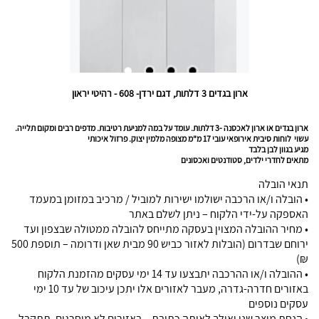
ארון בגדים 3 דלתות, דגם ירדן- 608 - רהיטי יראון
ארון בגדים או ארון לאכסנה -3 דלתות. עומד על במה למניעת רטיבות. מדפים רבים ומקום תלייה.
עשוי לוחות סיבית אירופאי עובי 17 מ"מ מצופה מלמין יצוק. פרזול איכותי
מגיע בגוון לבן בלבד
מתאים לחדרי ילדים, סטודנטים ואכסונים
תנאי הובלה
• הובלה ו/או הרכבה ישולמו ישירות למוביל / מרכיב במזומן במעמד
האספקה על-ידי הלקוח – ניתן לשלם באתר
• מחיר ההובלה המצוין בעסקה מתייחס להובלה ממטולה שבצפון ועד
ירוחם שבדרום (הובלות לאזור כביש 90 מבית שאן ודרומה – תוספת 500
₪)
• ההובלה ו/או ההרכבה יתבצעו עד 14 ימי עסקים מהזמנת הלקוח
באזורים חדרה-גדרה, מעבר לאזורים אלו יתכן עיכוב של עד 10 ימי
עסקים נוספים
• הנחת מוצר שני ואילך לאותה כתובת – באזורים לא מוחרגים, תתקבל