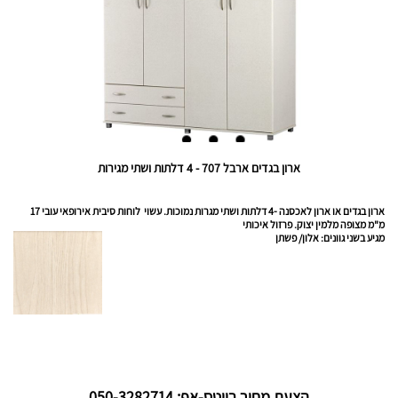
ארון בגדים ארבל 707 - 4 דלתות ושתי מגירות
ארון בגדים או ארון לאכסנה -4 דלתות ושתי מגרות נמוכות. עשוי לוחות סיבית אירופאי עובי 17
מ"מ מצופה מלמין יצוק. פרזול איכותי
מגיע בשני גוונים: אלון/ פשתן
הצעת מחיר בווטס-אפ: 050-3282714