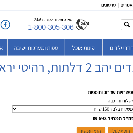
אמרים
|
סרטונים
הזמנה ושירות לקוחות 24/6
1-800-305-306
דרי ילדים
פינות אוכל
ספות ומערכות ישיבה
אב
לתות, רהיטי יראון, 602
פשרויות שדרוג ותוספות
שלוח והרכבה
ה"כ המחיר
693 ₪
הוסף לסל
הזמן עכשיו