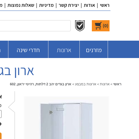
ראשי
|
אודות
|
יצירת קשר
|
מדיניות
|
שאלות נפוצות
|
מ
)
0
(
מזרנים
ארונות
חדרי שינה
ח
ארון בגדים יהב 2 ד
ראשי
>
ארונות
>
ארונות במבצע
>
ארון בגדים יהב 2 דלתות, רהיטי יראון, 602
א
מ
ס