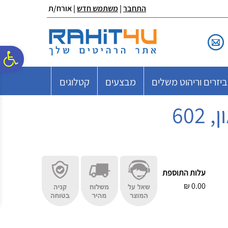
לתפריט
לתוכן
לתפריט
התחבר
|
משתמש חדש
| אורח/ת
אתר
המרכזי
נגישות
פ
יזרים וריהוט משלים
מבצעים
קטלוגים
סר
נג
עלות התוספת
₪
0.00