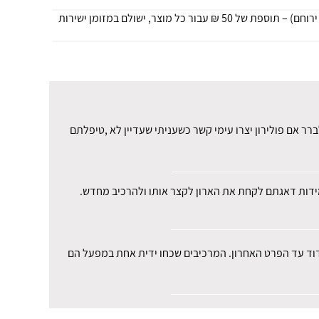
• הובלה למושבים הנמצאים מעבר לקו הירוק, מזרחה לכביש 90 (רמת הגולן), עוטף עזה (דרומה מכביש 25), מעבר לבאר שבע (ערד, דימונה, ירוחם) – תוספת של 50 ₪ עבור כל מוצר, ישולם במזומן ישירות
ר אם פולירון יצרו עימי קשר כשעניתי שעדיין לא ,טיפלתם
 במידות דאגתם לקחת את הארון לקצר אותו ולהרכיב מחדש.
מדוד עד הפרט האחרון. המרכיבים שכחו ידית אחת במפעל הם