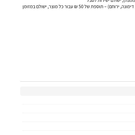
• הובלה למושבים הנמצאים מעבר לקו הירוק, מזרחה לכביש 90 (רמת הגולן), עוטף עזה (דרומה מכביש 25), מעבר לבאר שבע (ערד, דימונה, ירוחם) – תוספת של 50 ₪ עבור כל מוצר, ישולם במזומן