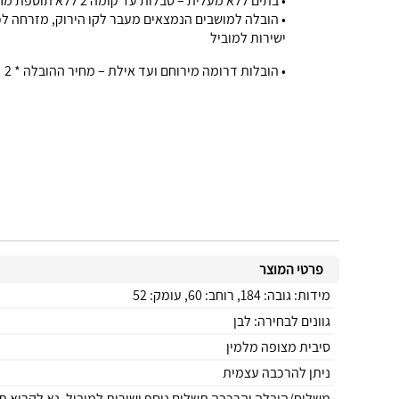
• בתים ללא מעלית – סבלות עד קומה 2 ללא תוספת מחיר, מעל קומה 2 (ללא מעלית) תוספת 50 ₪ עבור כל דגם וכל קומה (או חלק ממנה), ישולם ישירות לסבל
ישירות למוביל
• הובלות דרומה מירוחם ועד אילת – מחיר ההובלה * 2
פרטי המוצר
מידות: גובה: 184, רוחב: 60, עומק: 52
גוונים לבחירה: לבן
סיבית מצופה מלמין
ניתן להרכבה עצמית
משלוח/הובלה והרכבה תשלום נוסף ישירות למוביל. נא לקרוא ת