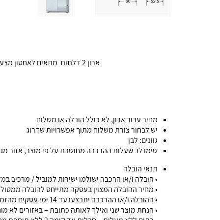
ארון 2 דלתות מתאים לאחסון מצעים ושמיכות ותלייה. יכול לשמש כיחידה נפרדת במקומות צרים. ניתן להוסיף מדף, קל להרכבה, סיביט בציפוי מלמין
מחיר עבור ארון, לא כולל הובלה או משלוח
יש לבחור צורת משלוח מתוך אפשרויות שדרוג
גוונים: לבן
שימו לב שעלות ההרכבה מחושבת על פי מוצר, אזור מגו
תנאי הובלה
• הובלה ו/או הרכבה ישולמו ישירות למוביל / מרכיב ב
• מחיר ההובלה המצוין בעסקה מתייחס להובלה ממטולה שבצפון ועד ירוחם 
• ההובלה ו/או ההרכבה יתבצעו עד 14 ימי עסקים מהזמנת הלקוח באזורים חדרה-גדרה, מעבר לאזורים אלו יתכן עיכוב של עד 10 ימי עסקים נוספים
• הנחת מוצר שני ואילך לאותה כתובת – באזורים לא מוחרגים, תתקבל 50 ₪ הנחה על מחיר ההובלה של המוצ