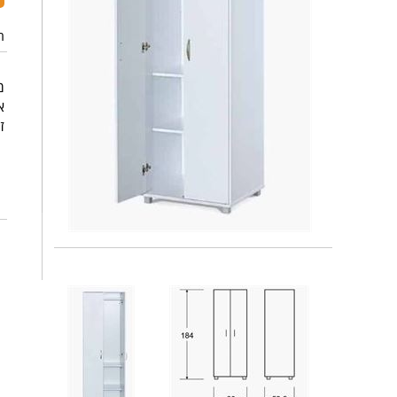
ה
מש
א
זמ