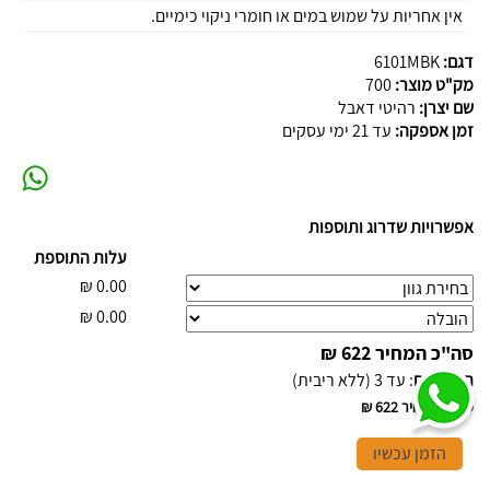
אין אחריות על שמוש במים או חומרי ניקוי כימיים.
דגם:
6101MBK
מק"ט מוצר:
700
שם יצרן:
רהיטי דאבל
זמן אספקה:
עד 21 ימי עסקים
אפשרויות שדרוג ותוספות
עלות התוספת
₪
0.00
₪
0.00
סה"כ המחיר
622 ₪
תשלומים
:
עד 3 (ללא ריבית)
סה"כ המחיר
622 ₪
הזמן עכשיו